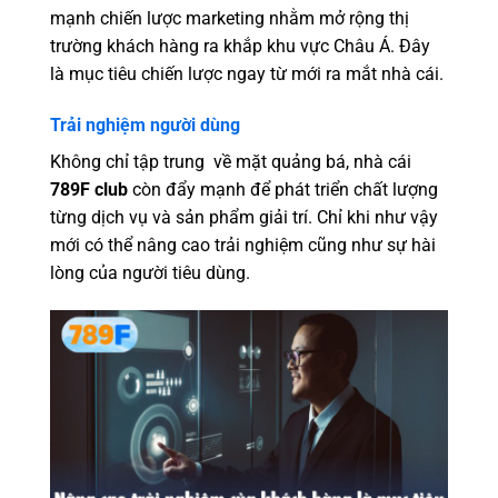
mạnh chiến lược marketing nhằm mở rộng thị
trường khách hàng ra khắp khu vực Châu Á. Đây
là mục tiêu chiến lược ngay từ mới ra mắt nhà cái.
Trải nghiệm người dùng
Không chỉ tập trung về mặt quảng bá, nhà cái
789F club
còn đẩy mạnh để phát triển chất lượng
từng dịch vụ và sản phẩm giải trí. Chỉ khi như vậy
mới có thể nâng cao trải nghiệm cũng như sự hài
lòng của người tiêu dùng.