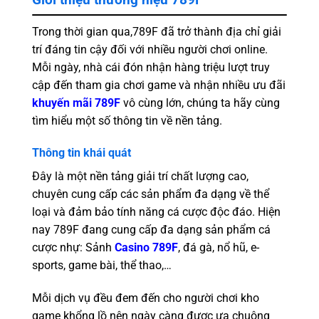
Trong thời gian qua,789F đã trở thành địa chỉ giải
trí đáng tin cậy đối với nhiều người chơi online.
Mỗi ngày, nhà cái đón nhận hàng triệu lượt truy
cập đến tham gia chơi game và nhận nhiều ưu đãi
khuyến mãi 789F
vô cùng lớn, chúng ta hãy cùng
tìm hiểu một số thông tin về nền tảng.
Thông tin khái quát
Đây là một nền tảng giải trí chất lượng cao,
chuyên cung cấp các sản phẩm đa dạng về thể
loại và đảm bảo tính năng cá cược độc đáo. Hiện
nay 789F đang cung cấp đa dạng sản phẩm cá
cược nhự: Sảnh
Casino 789F
, đá gà, nổ hũ, e-
sports, game bài, thể thao,…
Mỗi dịch vụ đều đem đến cho người chơi kho
game khổng lồ nên ngày càng được ưa chuộng