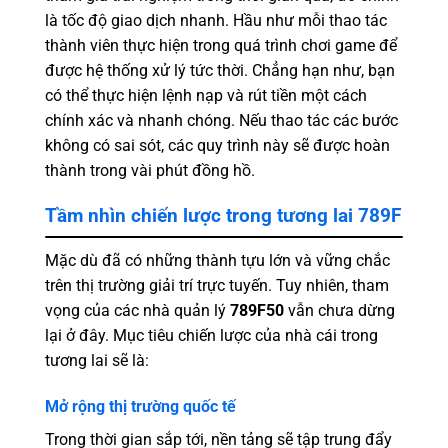
là tốc độ giao dịch nhanh. Hầu như mỗi thao tác
thành viên thực hiện trong quá trình chơi game để
được hệ thống xử lý tức thời. Chẳng hạn như, bạn
có thể thực hiện lệnh nạp và rút tiền một cách
chính xác và nhanh chóng. Nếu thao tác các bước
không có sai sót, các quy trình này sẽ được hoàn
thành trong vài phút đồng hồ.
Tầm nhìn chiến lược trong tương lai 789F
Mặc dù đã có những thành tựu lớn và vững chắc
trên thị trường giải trí trực tuyến. Tuy nhiên, tham
vọng của các nhà quản lý
789F50
vẫn chưa dừng
lại ở đây. Mục tiêu chiến lược của nhà cái trong
tương lai sẽ là:
Mở rộng thị trường quốc tế
Trong thời gian sắp tới, nền tảng sẽ tập trung đẩy