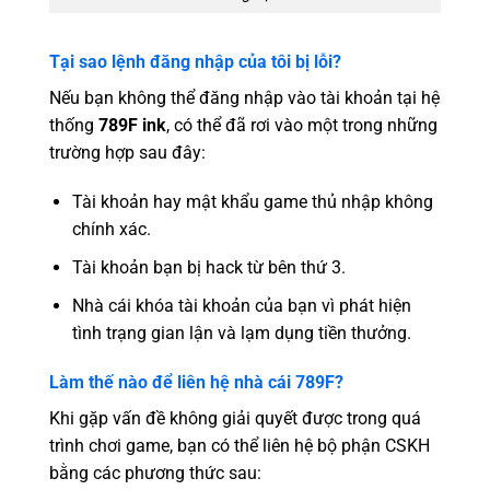
Tại sao lệnh đăng nhập của tôi bị lỗi?
Nếu bạn không thể đăng nhập vào tài khoản tại hệ
thống
789F ink
, có thể đã rơi vào một trong những
trường hợp sau đây:
Tài khoản hay mật khẩu game thủ nhập không
chính xác.
Tài khoản bạn bị hack từ bên thứ 3.
Nhà cái khóa tài khoản của bạn vì phát hiện
tình trạng gian lận và lạm dụng tiền thưởng.
Làm thế nào để liên hệ nhà cái 789F?
Khi gặp vấn đề không giải quyết được trong quá
trình chơi game, bạn có thể liên hệ bộ phận CSKH
bằng các phương thức sau: