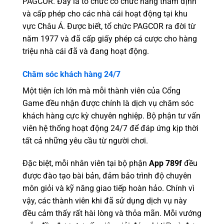
PAGCOR. Đây là tổ chức có chức năng thẩm định
và cấp phép cho các nhà cái hoạt động tại khu
vực Châu Á. Được biết, tổ chức PAGCOR ra đời từ
năm 1977 và đã cấp giấy phép cá cược cho hàng
triệu nhà cái đã và đang hoạt động.
Chăm sóc khách hàng 24/7
Một tiện ích lớn mà mỗi thành viên của Cổng
Game đều nhận được chính là dịch vụ chăm sóc
khách hàng cực kỳ chuyên nghiệp. Bộ phận tư vấn
viên hệ thống hoạt động 24/7 để đáp ứng kịp thời
tất cả những yêu cầu từ người chơi.
Đặc biệt, mỗi nhân viên tại bộ phận
App 789f
đều
được đào tạo bài bản, đảm bảo trình độ chuyên
môn giỏi và kỹ năng giao tiếp hoàn hảo. Chính vì
vậy, các thành viên khi đã sử dụng dịch vụ này
đều cảm thấy rất hài lòng và thỏa mãn. Mỗi vướng