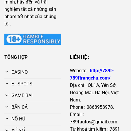
mình, hãy đến và trãi
nghiệm tất cả những sản
phẩm tốt nhất của chúng
tôi.
TỔNG HỢP
LIÊN HỆ :
Website :
http://789f-
CASINO
789ftrangchu.com/
E - SPOTS
Địa chỉ : QL1A, Yên Sở,
Hoàng Mai, Hà Nội, Việt
GAME BÀI
Nam.
BẮN CÁ
Phone : 0868958978.
Email :
NỔ HŨ
789fautos@gmail.com
.
Từ khoá tìm kiếm : 789f
XỔ SỐ