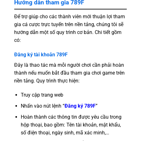
Hướng dẫn tham gia 789F
Để trợ giúp cho các thành viên mới thuận lợi tham
gia cá cược trực tuyến trên nền tảng, chúng tôi sẽ
hướng dẫn một số quy trình cơ bản. Chi tiết gồm
có:
Đăng ký tài khoản 789F
Đây là thao tác mà mỗi người chơi cần phải hoàn
thành nếu muốn bắt đầu tham gia chơi game trên
nền tảng. Quy trình thực hiện:
Truy cập trang web
Nhấn vào nút lệnh “
Đăng ký 789F
”
Hoàn thành các thông tin được yêu cầu trong
hộp thoại, bao gồm: Tên tài khoản, mật khẩu,
số điện thoại, ngày sinh, mã xác minh,…