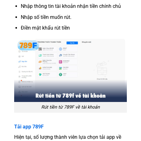
Nhập thông tin tài khoản nhận tiền chính chủ
Nhập số tiền muốn rút.
Điền mật khẩu rút tiền
Rút tiền từ 789F về tài khoản
Tải app 789F
Hiện tại, số lượng thành viên lựa chọn tải app về