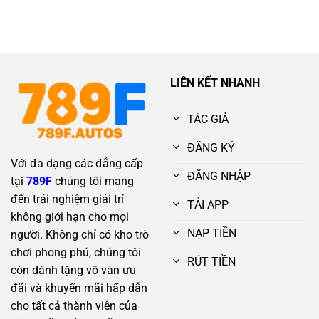
LIÊN KẾT NHANH
TÁC GIẢ
ĐĂNG KÝ
Với đa dạng các đẳng cấp
ĐĂNG NHẬP
tại
789F
chúng tôi mang
đến trải nghiệm giải trí
TẢI APP
không giới hạn cho mọi
NẠP TIỀN
người. Không chỉ có kho trò
chơi phong phú, chúng tôi
RÚT TIỀN
còn dành tặng vô vàn ưu
đãi và khuyến mãi hấp dẫn
cho tất cả thành viên của